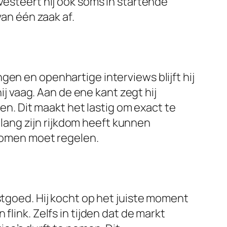
vesteert hij ook soms in startende
van één zaak af.
en en openhartige interviews blijft hij
ij vaag. Aan de ene kant zegt hij
oen. Dit maakt het lastig om exact te
enlang zijn rijkdom heeft kunnen
nkomen moet regelen.
stgoed. Hij kocht op het juiste moment
link. Zelfs in tijden dat de markt