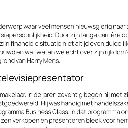
derwerp waar veel mensen nieuwsgierig naar z
iepersoonlijkheid. Door zijn lange carrière o
 zijn financiële situatie niet altijd even duidel
ebouwd en wat weten we echt over zijn rijkdom
rgrond van Harry Mens.
televisiepresentator
akelaar. In de jaren zeventig begon hij met zi
tgoedwereld. Hij was handig met handelszaken
v-programma Business Class. In dat programma o
uizen verkopen en presenteren bleek voor he