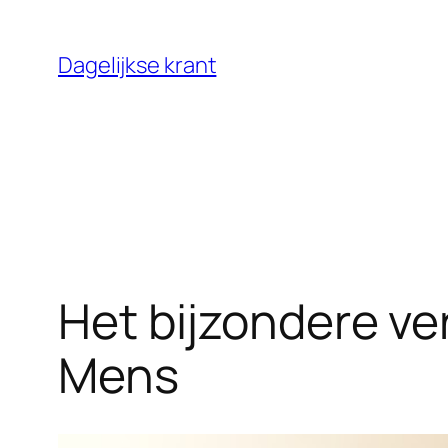
Ga
naar
Dagelijkse krant
de
inhoud
Het bijzondere ve
Mens