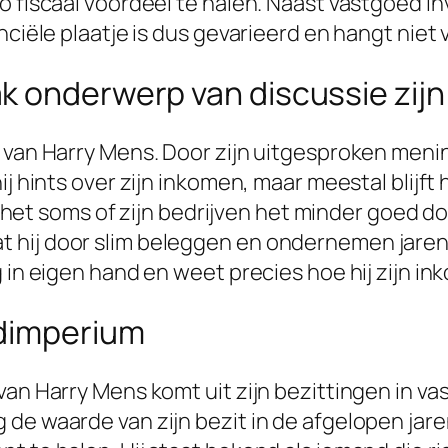
o fiscaal voordeel te halen. Naast vastgoed in
nciële plaatje is dus gevarieerd en hangt niet 
k onderwerp van discussie zijn
 van Harry Mens. Door zijn uitgesproken mening
j hints over zijn inkomen, maar meestal blijft h
kt het soms of zijn bedrijven het minder goed d
jk dat hij door slim beleggen en ondernemen jar
g in eigen hand en weet precies hoe hij zijn i
edimperium
van Harry Mens komt uit zijn bezittingen in va
e waarde van zijn bezit in de afgelopen jaren f