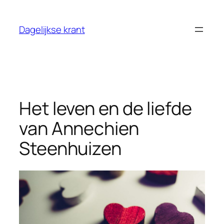
Ga
naar
Dagelijkse krant
de
inhoud
Het leven en de liefde
van Annechien
Steenhuizen