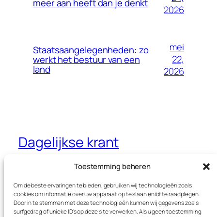
meer aan heeft dan je denkt
2026
mei
Staatsaangelegenheden: zo
22,
werkt het bestuur van een
land
2026
Dagelijkse krant
Jouw dagelijkse krant met interessante
Toestemming beheren
thema’s
Om de beste ervaringen te bieden, gebruiken wij technologieën zoals
cookies om informatie over uw apparaat op te slaan en/of te raadplegen.
Door in te stemmen met deze technologieën kunnen wij gegevens zoals
surfgedrag of unieke ID's op deze site verwerken. Als u geen toestemming
Blog
Evenementen