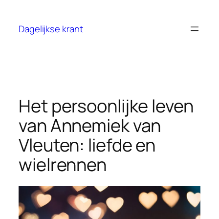
Ga
naar
Dagelijkse krant
de
inhoud
Het persoonlijke leven
van Annemiek van
Vleuten: liefde en
wielrennen