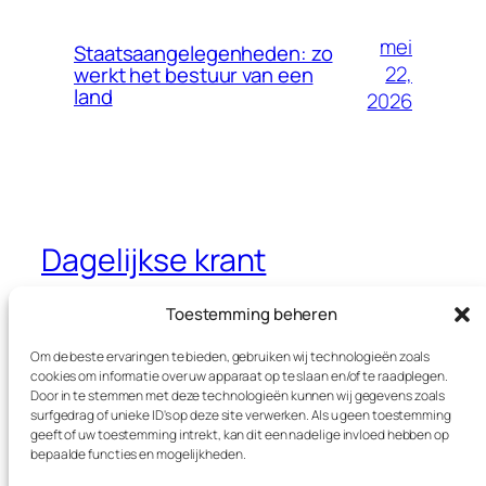
mei
Staatsaangelegenheden: zo
22,
werkt het bestuur van een
land
2026
Dagelijkse krant
Jouw dagelijkse krant met interessante
Toestemming beheren
thema’s
Om de beste ervaringen te bieden, gebruiken wij technologieën zoals
cookies om informatie over uw apparaat op te slaan en/of te raadplegen.
Door in te stemmen met deze technologieën kunnen wij gegevens zoals
surfgedrag of unieke ID's op deze site verwerken. Als u geen toestemming
Blog
Evenementen
geeft of uw toestemming intrekt, kan dit een nadelige invloed hebben op
Over
Winkel
bepaalde functies en mogelijkheden.
FAQ's
Patronen