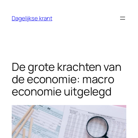
Ga
naar
Dagelijkse krant
de
inhoud
De grote krachten van
de economie: macro
economie uitgelegd