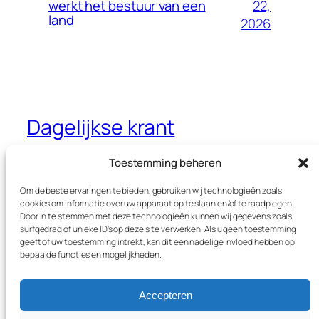
22,
werkt het bestuur van een
land
2026
Dagelijkse krant
Jouw dagelijkse krant met interessante
Toestemming beheren
thema’s
Om de beste ervaringen te bieden, gebruiken wij technologieën zoals
cookies om informatie over uw apparaat op te slaan en/of te raadplegen.
Door in te stemmen met deze technologieën kunnen wij gegevens zoals
surfgedrag of unieke ID's op deze site verwerken. Als u geen toestemming
Blog
Evenementen
geeft of uw toestemming intrekt, kan dit een nadelige invloed hebben op
Over
Winkel
bepaalde functies en mogelijkheden.
FAQ's
Patronen
Auteurs
Thema’s
Accepteren