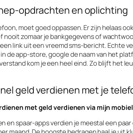
 nep-opdrachten en oplichting
lefoon, moet goed oppassen. Er zijn helaas o
ef nooit zomaar je bankgegevens of wachtwoord
ia een link uit een vreemd sms-bericht. Echte 
in de app-store, google de naam van het platfo
erstand kom je een heel eind. Zo blijft het leuk
nel geld verdienen met je tele
rdienen met geld verdienen via mijn mobie
n en spaar-apps verdien je meestal een paar e
 per maand. De hoogste bedragen haal je uit kl