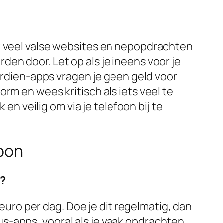
ok veel valse websites en nepopdrachten
en door. Let op als je ineens voor je
verdien-apps vragen je geen geld voor
rm en wees kritisch als iets veel te
 en veilig om via je telefoon bij te
foon
l?
uro per dag. Doe je dit regelmatig, dan
us-apps, vooral als je vaak opdrachten