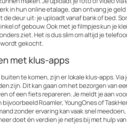
 kunnen maken. Je uploadt je foto of video via 
rk in hun online etalage, dan ontvang je geld
et de deur uit: je uploadt vanaf bank of bed.
inkel of gebouw. Ook met je filmpjes kun je kl
onders ziet. Het is dus slim om altijd je telef
t wordt gekocht.
en met klus-apps
uiten te komen, zijn er lokale klus-apps. Via 
vinden zijn. Dit kan gaan om het bezorgen van
n of een fiets repareren. Je meldt je aan voo
n bijvoorbeeld Roamler, YoungOnes of TaskHero. 
 Iemand zonder ervaring kan vaak snel meedoen
neer doet én verdien je netjes bij met hulp van 