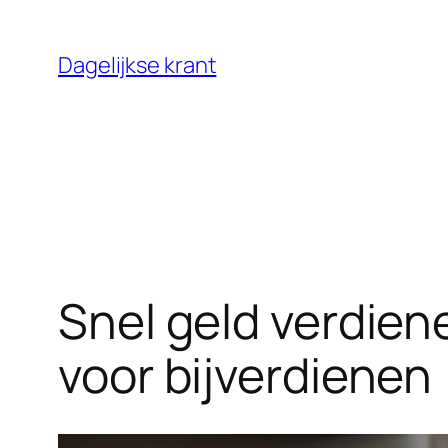
Ga
naar
Dagelijkse krant
de
inhoud
Snel geld verdien
voor bijverdienen