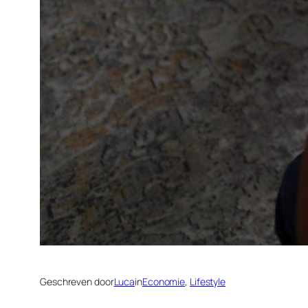
Geschreven door
Luca
in
Economie
, 
Lifestyle