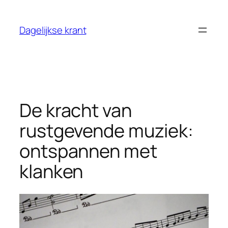
Ga
naar
Dagelijkse krant
de
inhoud
De kracht van
rustgevende muziek:
ontspannen met
klanken