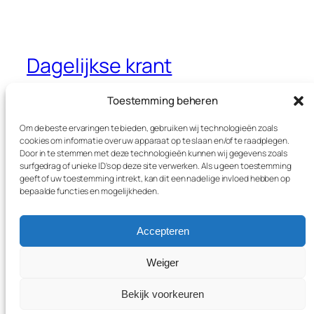
Dagelijkse krant
Jouw dagelijkse krant met interessante
Toestemming beheren
thema’s
Om de beste ervaringen te bieden, gebruiken wij technologieën zoals
cookies om informatie over uw apparaat op te slaan en/of te raadplegen.
Door in te stemmen met deze technologieën kunnen wij gegevens zoals
surfgedrag of unieke ID's op deze site verwerken. Als u geen toestemming
Blog
Evenementen
geeft of uw toestemming intrekt, kan dit een nadelige invloed hebben op
Over
Winkel
bepaalde functies en mogelijkheden.
FAQ's
Patronen
Auteurs
Thema’s
Accepteren
Weiger
Twenty Twenty-Five
Ontworpen met
WordPress
Bekijk voorkeuren