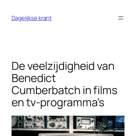
Ga
naar
Dagelijkse krant
de
inhoud
De veelzijdigheid van
Benedict
Cumberbatch in films
en tv-programma’s