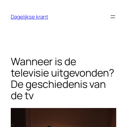
Ga
naar
Dagelijkse krant
de
inhoud
Wanneer is de
televisie uitgevonden?
De geschiedenis van
de tv