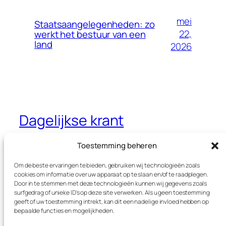
mei
Staatsaangelegenheden: zo
22,
werkt het bestuur van een
land
2026
Dagelijkse krant
Jouw dagelijkse krant met interessante
Toestemming beheren
thema’s
Om de beste ervaringen te bieden, gebruiken wij technologieën zoals
cookies om informatie over uw apparaat op te slaan en/of te raadplegen.
Door in te stemmen met deze technologieën kunnen wij gegevens zoals
surfgedrag of unieke ID's op deze site verwerken. Als u geen toestemming
Blog
Evenementen
geeft of uw toestemming intrekt, kan dit een nadelige invloed hebben op
Over
Winkel
bepaalde functies en mogelijkheden.
FAQ's
Patronen