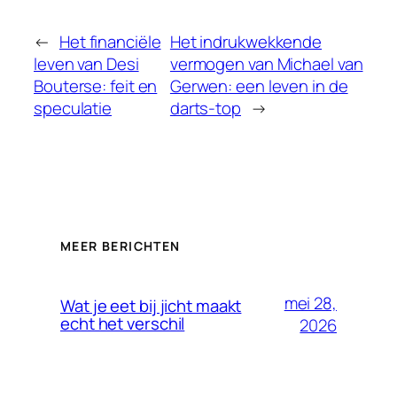
←
Het financiële
Het indrukwekkende
leven van Desi
vermogen van Michael van
Bouterse: feit en
Gerwen: een leven in de
speculatie
darts-top
→
MEER BERICHTEN
mei 28,
Wat je eet bij jicht maakt
echt het verschil
2026