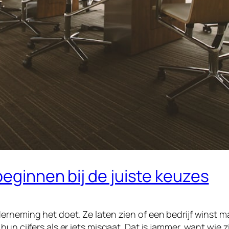
beginnen bij de juiste keuzes
rneming het doet. Ze laten zien of een bedrijf winst ma
un cijfers als er iets misgaat. Dat is jammer, want wie z