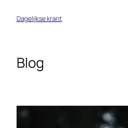
Ga
naar
Dagelijkse krant
de
inhoud
Blog