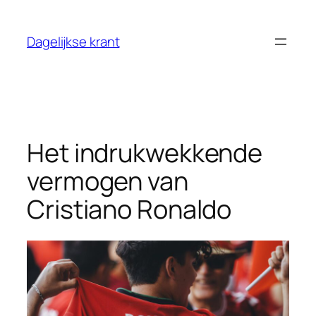
Ga
naar
Dagelijkse krant
de
inhoud
Het indrukwekkende
vermogen van
Cristiano Ronaldo