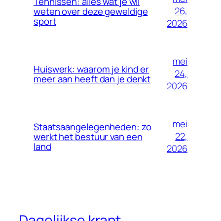
Tennissen: alles wat je wil
26,
weten over deze geweldige
sport
2026
mei
Huiswerk: waarom je kind er
24,
meer aan heeft dan je denkt
2026
mei
Staatsaangelegenheden: zo
22,
werkt het bestuur van een
land
2026
Dagelijkse krant