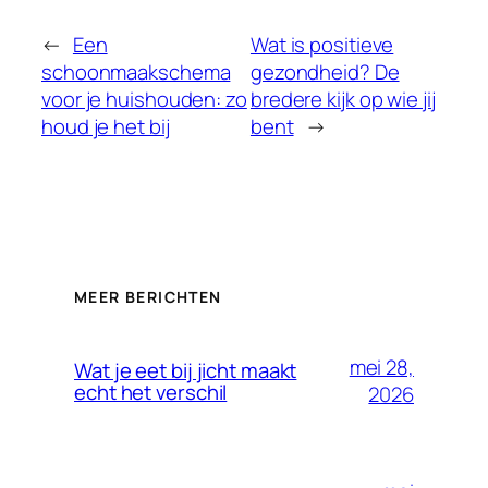
←
Een
Wat is positieve
schoonmaakschema
gezondheid? De
voor je huishouden: zo
bredere kijk op wie jij
houd je het bij
bent
→
MEER BERICHTEN
mei 28,
Wat je eet bij jicht maakt
echt het verschil
2026