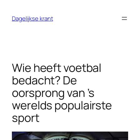
Ga
naar
Dagelijkse krant
de
inhoud
Wie heeft voetbal
bedacht? De
oorsprong van ’s
werelds populairste
sport