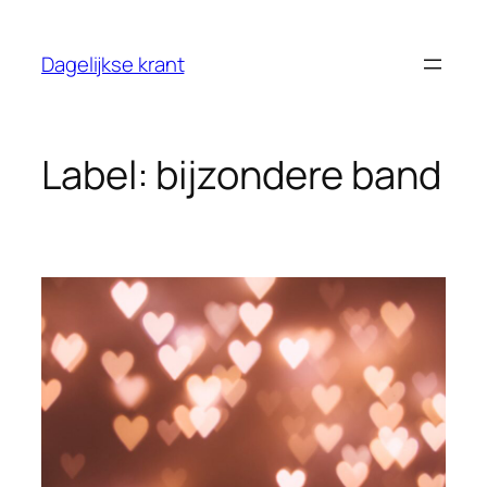
Ga
naar
Dagelijkse krant
de
inhoud
Label:
bijzondere band