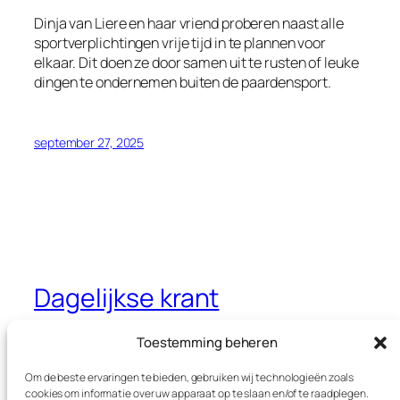
Dinja van Liere en haar vriend proberen naast alle
sportverplichtingen vrije tijd in te plannen voor
elkaar. Dit doen ze door samen uit te rusten of leuke
dingen te ondernemen buiten de paardensport.
september 27, 2025
Dagelijkse krant
Jouw dagelijkse krant met interessante
Toestemming beheren
thema’s
Om de beste ervaringen te bieden, gebruiken wij technologieën zoals
cookies om informatie over uw apparaat op te slaan en/of te raadplegen.