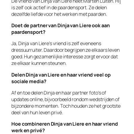
De vriend van Dinja van Liere heet Marten Luiten. Hij
is zelf ook actief in de paardensport. Ze delen
dezelfde liefde voor het werken met paarden.
Doet de partner van Dinja van Liere ook aan
paardensport?
Ja, Dinja van Liere’s vriend is zelf eveneens
dressuurruiter. Daardoor begrijpen ze elkaars leven
goed. Hun gezamenlijke interesse zorgt ervoor dat
ze elkaar kunnen steunen.
Delen Dinja van Liere en haar vriend veel op
sociale media?
Af en toe delen Dinja en haar partner foto’s of
updates online, bijvoorbeeld rondom wedstrijden of
bijzondere momenten. Toch houden ze het grootste
deel van hun leven privé.
Hoe combineren Dinja van Liere en haar vriend
werk en privé?