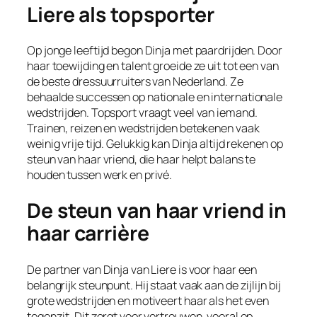
Liere als topsporter
Op jonge leeftijd begon Dinja met paardrijden. Door
haar toewijding en talent groeide ze uit tot een van
de beste dressuurruiters van Nederland. Ze
behaalde successen op nationale en internationale
wedstrijden. Topsport vraagt veel van iemand.
Trainen, reizen en wedstrijden betekenen vaak
weinig vrije tijd. Gelukkig kan Dinja altijd rekenen op
steun van haar vriend, die haar helpt balans te
houden tussen werk en privé.
De steun van haar vriend in
haar carrière
De partner van Dinja van Liere is voor haar een
belangrijk steunpunt. Hij staat vaak aan de zijlijn bij
grote wedstrijden en motiveert haar als het even
tegenzit. Dit zorgt voor vertrouwen, vooral op