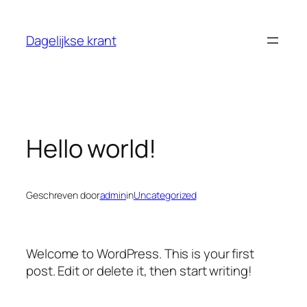
Ga
naar
Dagelijkse krant
de
inhoud
Hello world!
Geschreven door
admin
in
Uncategorized
Welcome to WordPress. This is your first
post. Edit or delete it, then start writing!