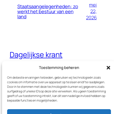
mei
Staatsaangelegenheden: zo
22,
werkt het bestuur van een
land
2026
Dagelijkse krant
Jouw dagelijkse krant met interessante
Toestemming beheren
thema’s
Om de beste ervaringen te bieden, gebruiken wij technologieën zoals
cookies om informatie over uw apparaat op te slaan en/of te raadplegen.
Door in te stemmen met deze technologieën kunnen wij gegevens zoals
surfgedrag of unieke ID's op deze site verwerken. Als u geen toestemming
Blog
Evenementen
geeft of uw toestemming intrekt, kan dit een nadelige invloed hebben op
Over
Winkel
bepaalde functies en mogelijkheden.
FAQ's
Patronen
Auteurs
Thema’s